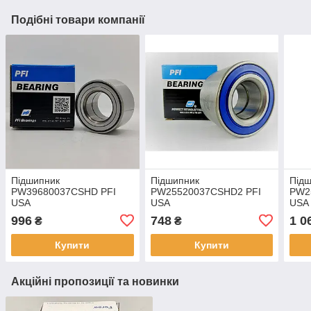
Подібні товари компанії
Підшипник
Підшипник
Під
PW39680037CSHD PFI
PW25520037CSHD2 PFI
PW2
USA
USA
USA
996
748
1 0
₴
₴
Купити
Купити
Акційні пропозиції та новинки