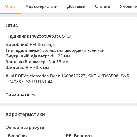
Опис
Характеристики
Доставка
Оплата
Умови п
Опис
Підшипник PW255500535CSHD
Виробник:
PFI Bearings
Тип підшипника:
роликовий дворядний конічний
Внутрішній діаметр:
d = 25 мм.
Зовнішній діаметр:
D = 55 мм.
Ширина:
B = 53,5 мм.
АНАЛОГИ:
Mercedes-Benz 1689810727, SKF VKBA6508, SNR
FC40887, SNR R151.44
Приховати
Характеристики
Основні атрибути
Виробник
PFI Bearings