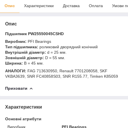
Опис
Характеристики
Доставка
Оплата
Умови п
Опис
Підшипник PW25550045CSHD
Виробник:
PFI Bearings
Тип підшипника:
роликовий дворядний конічний
Внутрішній діаметр:
d = 25 мм.
Зовнішній діаметр:
D = 55 мм.
Ширина:
B = 45 мм.
АНАЛОГИ:
FAG 713630950, Renault 7701208058, SKF
VKBA3639, SNR FC40858S03, SNR R155.77, Timken K85059
Приховати
Характеристики
Основні атрибути
Виробник
PFI Bearings