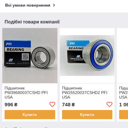
Всі умови повернення
Подібні товари компанії
Підшипник
Підшипник
Під
PW39680037CSHD PFI
PW25520037CSHD2 PFI
PW2
USA
USA
USA
996
748
1 0
₴
₴
Купити
Купити