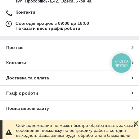
вул. Прохорівська,42, Одеса, Україна
Контакти
Сьогодні працює з 09:00 до 18:00
Показати весь графік роботи
Про нас
КНОПКА
Контакти
ЗВ'ЯЗКУ
Доставка та оплата
Графік роботи
Повна версія сайту
Сайт створено на маркетплейсі
Prom.ua
Сейчас компания не может быстро обрабатывать заказы и
сообщения, поскольку по ее графику работы сегодня
выходной. Ваша заявка будет обработана в ближайший
Політика конфіденційності