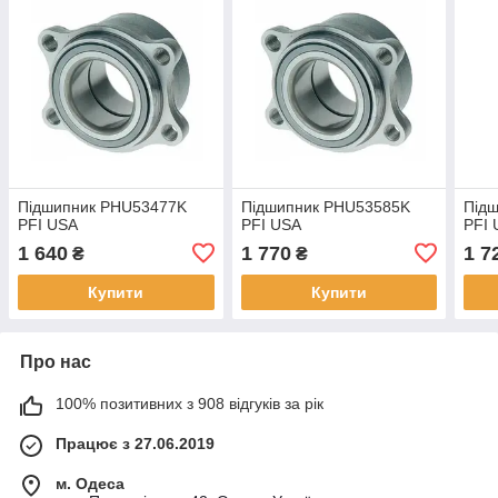
Підшипник PHU53477K
Підшипник PHU53585K
Під
PFI USA
PFI USA
PFI
1 640
1 770
1 7
₴
₴
Купити
Купити
Про нас
100% позитивних з 908 відгуків за рік
Працює з 27.06.2019
м. Одеса