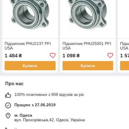
Підшипник PHU2137 PFI
Підшипник PHU25001 PFI
Підш
USA
USA
USA
1 484
1 098
1 5
₴
₴
Купити
Купити
Про нас
100% позитивних з 908 відгуків за рік
Працює з 27.06.2019
м. Одеса
вул. Прохорівська,42, Одеса, Україна