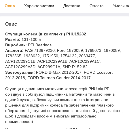
Опис
Характеристики
Доставка
Оплата
Умови п
Опис
Ступиця колеса (в комплекті) PHU15282
Розмір:
131х100.5
Виробник:
PFI Bearings
Аналоги:
FAG 713679230, Ford 1870089, 1768073, 1870089,
1782565, 1933622, 1751950, 1754122, 2063477,
ACP12C299C1B, ACP12C299A1B, ACP12C299A1C,
ACP12C299A3D, ACP299C1A, SNR R152.82
Застосування:
FORD B-Max 2012-2017, FORD Ecosport
2012-2018, FORD Tourneo Courier 2014-2017
Ступиця підшипника маточини колеса серії PHU від PFI
об'єднує в собі вузол підшипника маточини та маточини в
єдиний вузол, забезпечуючи компактне та інтегроване
рішення для підтримки колеса та забезпечення плавного
обертання. Ці ступиці спроєктовані з точністю й довговічністю,
щоб відповідати високим вимогам автомобільної
промисловості.