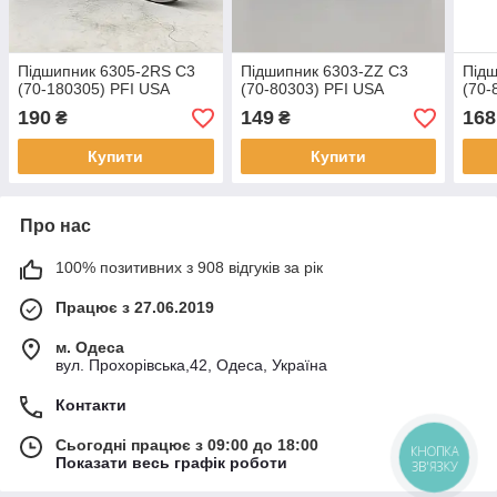
Підшипник 6305-2RS C3
Підшипник 6303-ZZ C3
Підш
(70-180305) PFI USA
(70-80303) PFI USA
(70-
190
149
168
₴
₴
Купити
Купити
Про нас
100% позитивних з 908 відгуків за рік
Працює з 27.06.2019
м. Одеса
вул. Прохорівська,42, Одеса, Україна
Контакти
Сьогодні працює з 09:00 до 18:00
КНОПКА
Показати весь графік роботи
ЗВ'ЯЗКУ