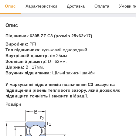
Опис
Характеристики
Доставка
Оплата
Умови п
Опис
Підшипник 6305 ZZ C3 (розмір 25x62x17)
Виробник:
PFI
Тип підшипника:
кульковий однорядний
Внутрішній діаметр:
d= 25мм.
Зовнішній діаметр:
D= 62мм.
Ширина:
B= 17мм.
Вручник підшипника:
Щільні захисні шайби
У маркуванні підшипників позначення C3 вказує на
підвищений рівень теплового зазору, який дозволяє
підвищити точність і знизити вібрації.
Розміри