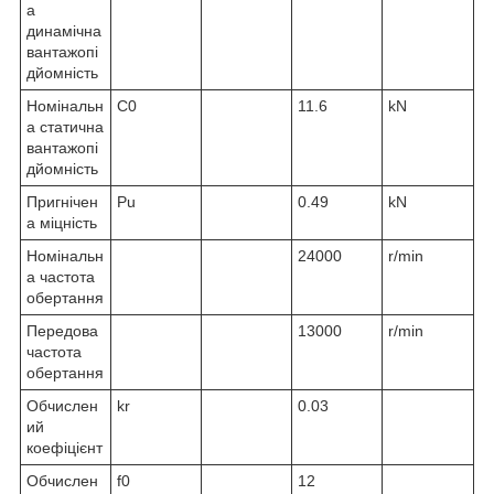
а
динамічна
вантажопі
дйомність
Номінальн
C
0
11.6
kN
а статична
вантажопі
дйомність
Пригнічен
P
u
0.49
kN
а міцність
Номінальн
24000
r/min
а частота
обертання
Передова
13000
r/min
частота
обертання
Обчислен
k
r
0.03
ий
коефіцієнт
Обчислен
f
0
12