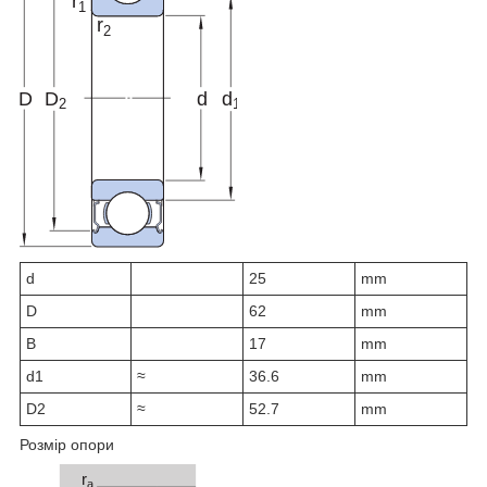
d
25
mm
D
62
mm
B
17
mm
d
1
≈
36.6
mm
D
2
≈
52.7
mm
Розмір опори