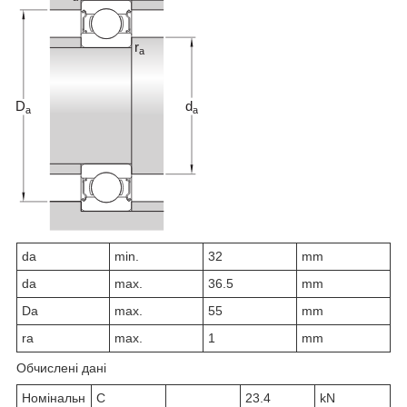
d
a
min.
32
mm
d
a
max.
36.5
mm
D
a
max.
55
mm
r
a
max.
1
mm
Обчислені дані
Номінальн
C
23.4
kN