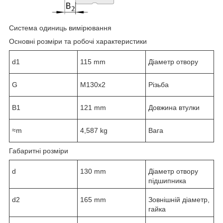
Система одиниць вимірювання
Основні розміри та робочі характеристики
d
1
115 mm
Діаметр отвору
G
M130x2
Різьба
B
1
121 mm
Довжина втулки
≈m
4,587 kg
Вага
Габаритні розміри
d
130 mm
Діаметр отвору
підшипника
d
2
165 mm
Зовнішній діаметр,
гайка