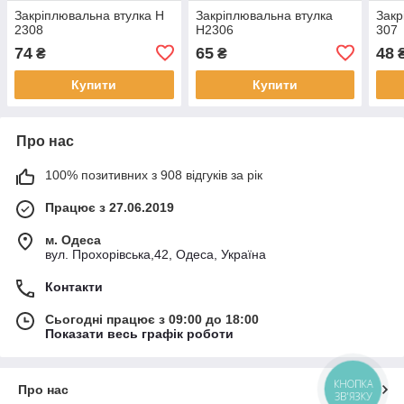
Закріплювальна втулка H
Закріплювальна втулка
Закр
2308
H2306
307
74
65
48
₴
₴
Купити
Купити
Про нас
100% позитивних з 908 відгуків за рік
Працює з 27.06.2019
м. Одеса
вул. Прохорівська,42, Одеса, Україна
Контакти
Сьогодні працює з 09:00 до 18:00
Показати весь графік роботи
КНОПКА
Про нас
ЗВ'ЯЗКУ