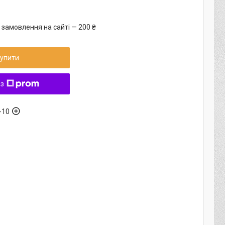
 замовлення на сайті — 200 ₴
упити
 з
-10