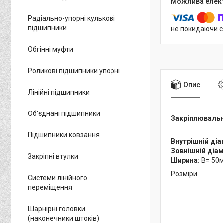
Радіально-упорні кулькові
підшипники
не покидаючи с
Обгінні муфти
Роликові підшипники упорні
Опис
Лінійні підшипники
Об'єднані підшипники
Закріплювальна
Підшипники ковзання
Внутрішній ді
Зовнішній діа
Закріпні втулки
Ширина:
B= 50м
Розміри
Системи лінійного
переміщення
Шарнірні головки
(наконечники штоків)