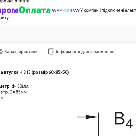
У компанії підключені елек
айту.
Характеристики
Інформація для замовлення
 втулка H 313 (розмір 60x85x50)
аметр:
d= 60мм.
метр:
D= 85мм.
м.