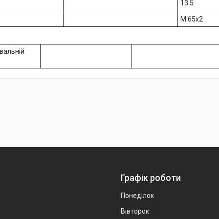
13.5
M 65x2
вальній
Графік роботи
Понеділок
Вівторок