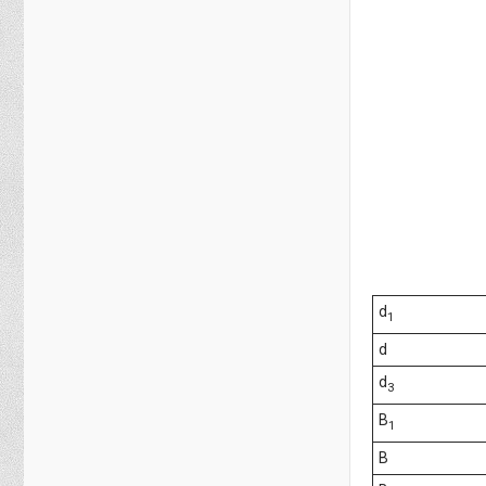
d
1
d
d
3
B
1
B