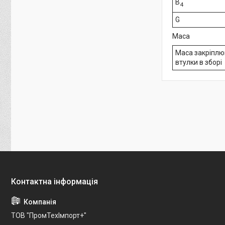
B
4
G
Маса
Маса закріплю
втулки в зборі
ТОВ "ПромТехІмпорт+"