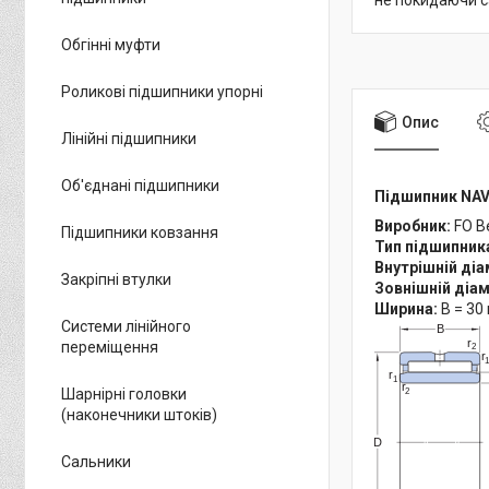
не покидаючи с
Обгінні муфти
Роликові підшипники упорні
Опис
Лінійні підшипники
Об'єднані підшипники
Підшипник NAV
Виробник:
FO B
Підшипники ковзання
Тип підшипник
Внутрішній ді
Закріпні втулки
Зовнішній діа
Ширина:
B = 30
Системи лінійного
переміщення
Шарнірні головки
(наконечники штоків)
Сальники