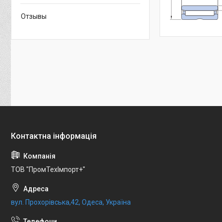
Отзывы
ТОВ "ПромТехІмпорт+"
вул. Прохорівська,42, Одеса, Україна