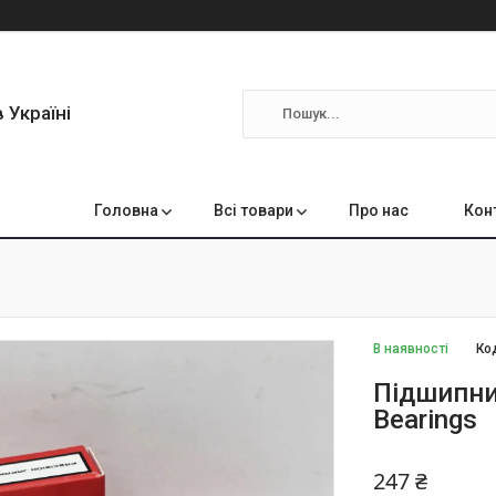
 Україні
Головна
Всі товари
Про нас
Кон
В наявності
Ко
Підшипни
Bearings
247 ₴