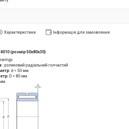
айту.
Характеристики
Інформація для замовлення
4010 (розмір 50x80x30
)
earings
а:
роликовий радіальний голчастий
аметр:
d = 50 мм.
метр:
D = 80 мм.
 мм.