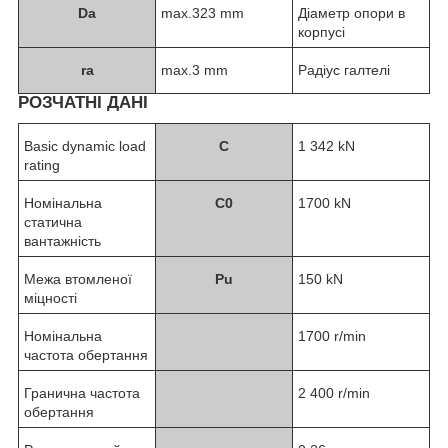
D
a
max.323 mm
Діаметр опори в
корпусі
r
a
max.3 mm
Радіус галтелі
РОЗЧАТНІ ДАНІ
Basic dynamic load
C
1 342 kN
rating
Номінальна
C
0
1700 kN
статична
вантажність
Межа втомленої
P
u
150 kN
міцності
Номінальна
1700 r/min
частота обертання
Гранична частота
2 400 r/min
обертання