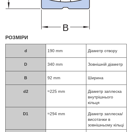
РОЗМІРИ
d
190 mm
Діаметр отвору
D
340 mm
Зовнішній діаметр
B
92 mm
Ширина
d
2
≈225 mm
Діаметр заплеска
внутрішнього
кільця
D
1
≈294 mm
Діаметр заплеска/
висотачки в
зовнішньому кільці