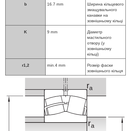
b
16.7 mm
Ширина кільцевого
змащувального
канавки на
зовнішньому кільці
K
9 mm
Діаметр
мастильного
отвору (у
зовнішньому
кільці)
r
1,2
min.4 mm
Розмір фаски
зовнішнього кільця