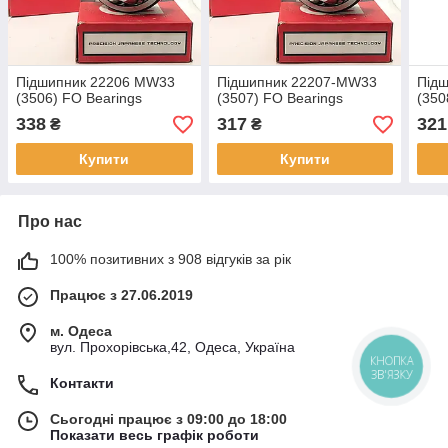
Підшипник 22206 MW33
Підшипник 22207-MW33
Під
(3506) FO Bearings
(3507) FO Bearings
(350
338
317
321
₴
₴
Купити
Купити
Про нас
100% позитивних з 908 відгуків за рік
Працює з 27.06.2019
м. Одеса
вул. Прохорівська,42, Одеса, Україна
КНОПКА
ЗВ'ЯЗКУ
Контакти
Сьогодні працює з 09:00 до 18:00
Показати весь графік роботи