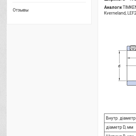
Аналоги
:TIMKE
Отзывы
Kverneland, LEF
Внутр. діаметр
діаметр D, мм