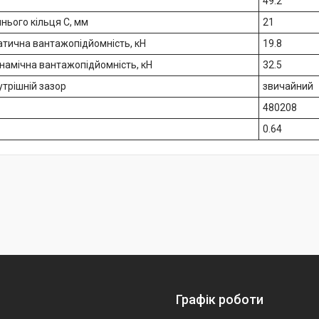
49.2
нього кільця С, мм
21
атична вантажопідйомність, кН
19.8
намічна вантажопідйомність, кН
32.5
утрішній зазор
звичайний
480208
0.64
Графік роботи