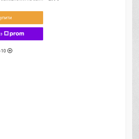
упити
 з
-10