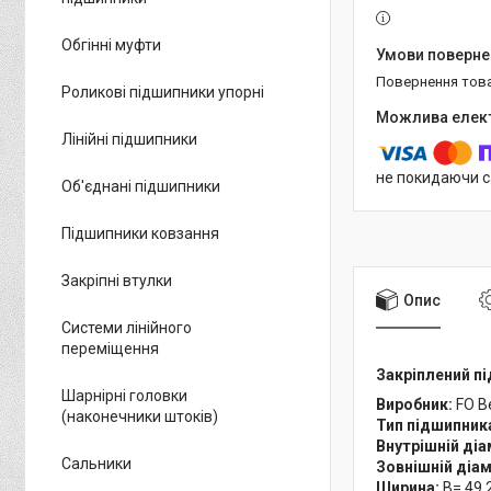
Обгінні муфти
повернення тов
Роликові підшипники упорні
Лінійні підшипники
не покидаючи с
Об'єднані підшипники
Підшипники ковзання
Закріпні втулки
Опис
Системи лінійного
переміщення
Закріплений п
Шарнірні головки
Виробник:
FO B
(наконечники штоків)
Тип підшипник
Внутрішній діа
Сальники
Зовнішній діа
Ширина:
B= 49.