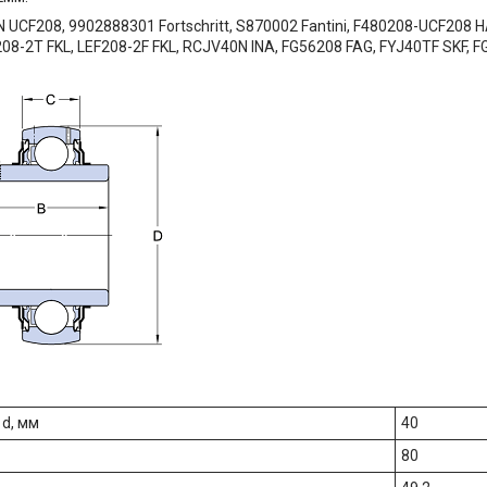
N UCF208, 9902888301 Fortschritt, S870002 Fantini, F480208-UCF208
208-2T FKL, LEF208-2F FKL, RCJV40N INA, FG56208 FAG, FYJ40TF SKF, 
 d, мм
40
80