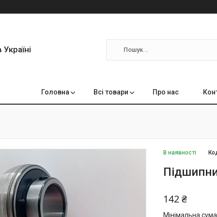
 Україні
Головна
Всі товари
Про нас
Кон
В наявності
Ко
Підшипни
142 ₴
Мінімальна сума