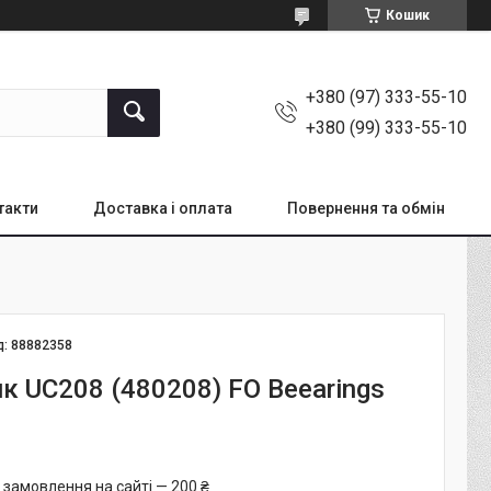
Кошик
+380 (97) 333-55-10
+380 (99) 333-55-10
такти
Доставка і оплата
Повернення та обмін
д:
88882358
к UC208 (480208) FO Beearings
 замовлення на сайті — 200 ₴