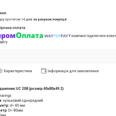
ару протягом 14 днів
за рахунок покупця
У компанії підключені елек
айту.
Характеристики
Інформація для замовлення
ідшипник
UC 208 (розмір 40x80x49.2)
earings
а:
кульковий однорядний
метр:
d= 40 мм.
метр:
D= 80мм.
2мм.