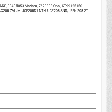
 HARP, 3043Л053 Madara, 7620808 Opal, KT99125150
FGC208 ZVL, M-UCF208D1 NTN, UCF.208 SNR, LEFN 208 2T.L