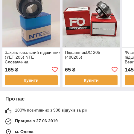
Закріплювальний підшипник SA205
ПідшипникUC 205
Флан
(YET 205) NTE
(480205)
під
Словаччина
Bear
165
65
145
₴
₴
Купити
Купити
Про нас
100% позитивних з 908 відгуків за рік
Працює з 27.06.2019
м. Одеса