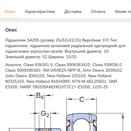
Опис
Характеристики
Доставка
Оплата
Умови п
Опис
Підшипник SA205 (розмір 25x52x31/15) Виробник: FO Тип
підшипника: підшипник кульковий радіальний однорядний для
підшипкових корпусних вузлів. Внутрішній діаметр: 10
Зовнішній діаметр: 52 Ширина: 31/15
Аналоги: Claas 636341.0, Claas 0006363410, Claas 939036.0,
Claas 0009390360, INA GRAE25-NPP-B, John Deere JD39102,
John Deere JD60102, New Holland 325103, New Holland
80325103, New Holland 84434989, NTN M-AEL205D1, SNR
ES205, HARP 780205КАЕНК10Т2С17-ES205, 1225-25