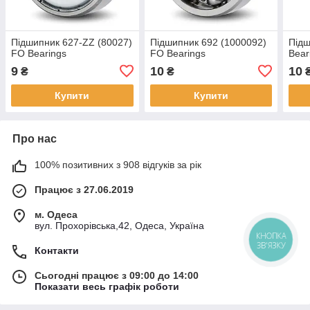
Підшипник 627-ZZ (80027)
Підшипник 692 (1000092)
Під
FO Bearings
FO Bearings
Bear
9
10
10
₴
₴
Купити
Купити
Про нас
100% позитивних з 908 відгуків за рік
Працює з 27.06.2019
м. Одеса
вул. Прохорівська,42, Одеса, Україна
КНОПКА
ЗВ'ЯЗКУ
Контакти
Сьогодні працює з 09:00 до 14:00
Показати весь графік роботи