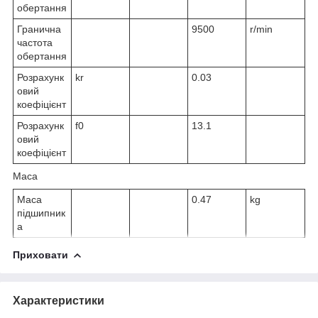
обертання
Гранична
9500
r/min
частота
обертання
Розрахунк
k
r
0.03
овий
коефіцієнт
Розрахунк
f
0
13.1
овий
коефіцієнт
Маса
Маса
0.47
kg
підшипник
а
Приховати
Характеристики