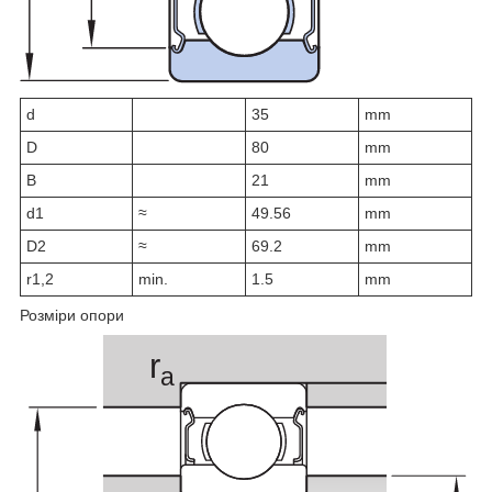
d
35
mm
D
80
mm
B
21
mm
d
1
≈
49.56
mm
D
2
≈
69.2
mm
r
1,2
min.
1.5
mm
Розміри опори