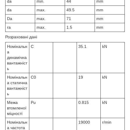
d
a
min.
44
mm
d
a
max.
49.5
mm
D
a
max.
71
mm
r
a
max.
1.5
mm
Розраховані дані
Номінальн
C
35.1
kN
а
динамічна
вантажніст
ь
Номінальн
C
0
19
kN
а статична
вантажніст
ь
Межа
P
u
0.815
kN
втомленої
міцності
Номінальн
19000
r/min
а частота