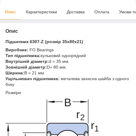
Опис
Характеристики
Доставка
Оплата
Умови п
Опис
Підшипник 6307-Z (розмір 35x80x21)
Виробник:
FO Bearings
Тип підшипника:
кульковий однорядний
Внутрішній діаметр:
d = 35 мм.
Зовнішній діаметр:
D= 80 мм.
Ширина:
B = 21 мм.
Ущільнювач підшипника:
металева захисна шайба з одного
боку
Розміри