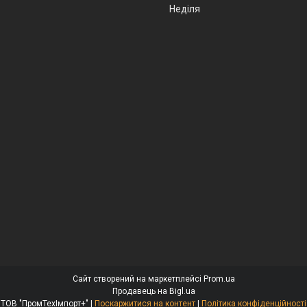
Неділя
Сайт створений на маркетплейсі
Prom.ua
Продавець на Bigl.ua
ТОВ "ПромТехІмпорт+" |
Поскаржитися на контент
|
Політика конфіденційності