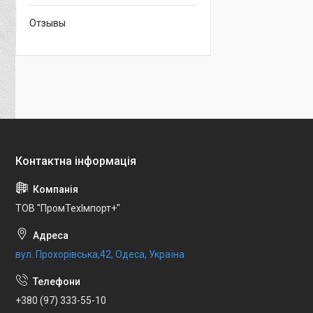
Отзывы
ТОВ "ПромТехІмпорт+"
вул. Прохорівська,42, Одеса, Україна
+380 (97) 333-55-10