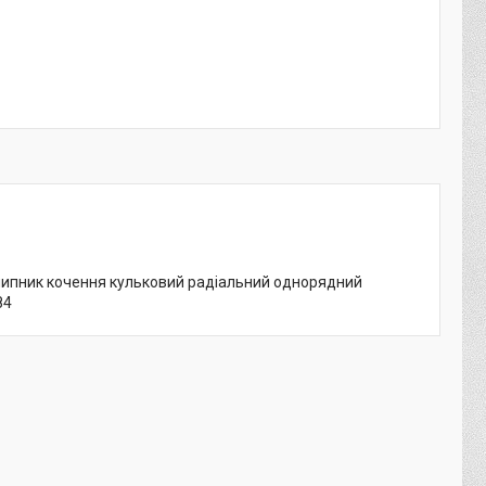
дшипник кочення кульковий радіальний однорядний
84