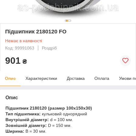
Підшипник 2180120 FO
Немає в наявності
Код: 99991063
Роздріб
901
₴
Опис
Характеристики
Доставка
Оплата
Умови п
Опис
Підшипник 2180120 (размер 100x150x30
)
Тип підшипника:
кульковий однорядний
Внутрішній діаметр:
d = 100 мм.
Зовнішній діаметр:
D = 150 мм.
Ширина:
B = 30 мм.