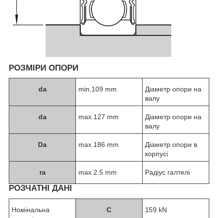
РОЗМІРИ ОПОРИ
d
a
min.109 mm
Діаметр опори на
валу
d
a
max.127 mm
Діаметр опори на
валу
D
a
max.186 mm
Діаметр опори в
корпусі
r
a
max.2.5 mm
Радіус галтелі
РОЗЧАТНІ ДАНІ
Номінальна
C
159 kN