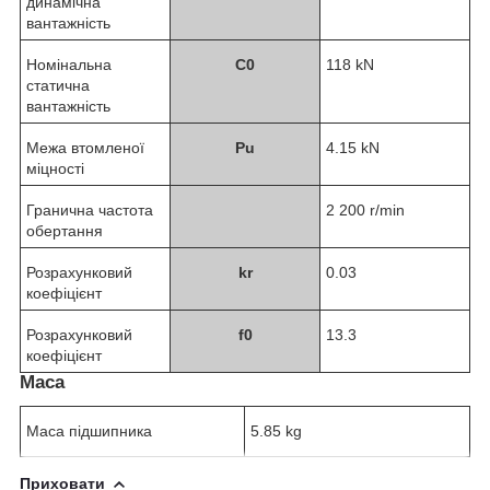
динамічна
вантажність
Номінальна
C
0
118 kN
статична
вантажність
Межа втомленої
P
u
4.15 kN
міцності
Гранична частота
2 200 r/min
обертання
Розрахунковий
k
r
0.03
коефіцієнт
Розрахунковий
f
0
13.3
коефіцієнт
Маса
Маса підшипника
5.85 kg
Приховати