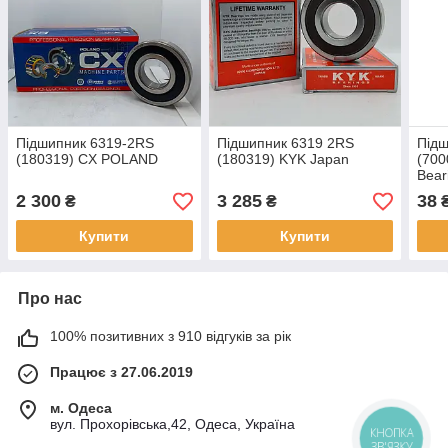
Підшипник 6319-2RS
Підшипник 6319 2RS
Підш
(180319) CX POLAND
(180319) KYK Japan
(700
Bear
2 300
3 285
38
₴
₴
Купити
Купити
Про нас
100% позитивних з 910 відгуків за рік
Працює з 27.06.2019
м. Одеса
вул. Прохорівська,42, Одеса, Україна
КНОПКА
ЗВ'ЯЗКУ