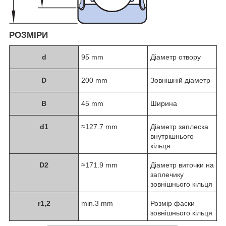
РОЗМІРИ
d
95 mm
Діаметр отвору
D
200 mm
Зовнішній діаметр
B
45 mm
Ширина
d
1
≈127.7 mm
Діаметр заплеска
внутрішнього
кільця
D
2
≈171.9 mm
Діаметр виточки на
заплечику
зовнішнього кільця
r
1,2
min.3 mm
Розмір фаски
зовнішнього кільця