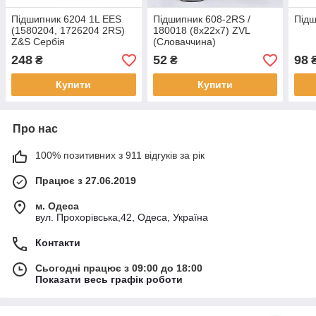
Підшипник 6204 1L EES
Підшипник 608-2RS /
Під
(1580204, 1726204 2RS)
180018 (8x22x7) ZVL
Z&S Сербія
(Словаччина)
248
52
98
₴
₴
Купити
Купити
Про нас
100% позитивних з 911 відгуків за рік
Працює з 27.06.2019
м. Одеса
вул. Прохорівська,42, Одеса, Україна
Контакти
Сьогодні працює з 09:00 до 18:00
Показати весь графік роботи