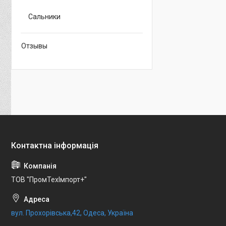
Сальники
Отзывы
ТОВ "ПромТехІмпорт+"
вул. Прохорівська,42, Одеса, Україна