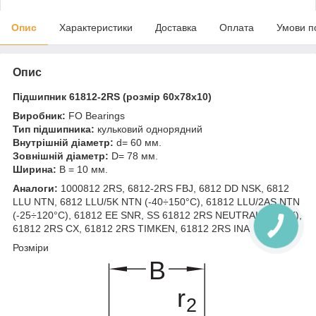
Опис
Характеристики
Доставка
Оплата
Умови п
Опис
Підшипник 61812-2RS (розмір 60x78x10)
Виробник:
FO Bearings
Тип підшипника:
кульковий однорядний
Внутрішній діаметр:
d= 60 мм.
Зовнішній діаметр:
D= 78 мм.
Ширина:
B = 10 мм.
Аналоги:
1000812 2RS, 6812-2RS FBJ, 6812 DD NSK, 6812
LLU NTN, 6812 LLU/5K NTN (-40÷150°C), 61812 LLU/2AS NTN
(-25÷120°C), 61812 EE SNR, SS 61812 2RS NEUTRAL (НЕРЖ),
61812 2RS CX, 61812 2RS TIMKEN, 61812 2RS INA
Розміри