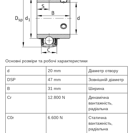
Основні розміри та робочі характеристики
d
20 mm
Діаметр отвору
D
SP
47 mm
Зовнішній діаметр
B
31 mm
Ширина
C
r
12.800 N
Динамічна
вантажність,
радіальна
C
0r
6.600 N
Статична
вантажність,
радіальна