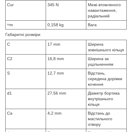
C
ur
345 N
Межі втомленого
навантаження,
радіальний
≈m
0,158 kg
Вага
Габаритні розміри
C
17 mm
Ширина
зовнішнього кільця
C
2
16,8 mm
Ширина за
ущільненням
S
12,7 mm
Відстань,
середина доріжки
кочення
d
1
27,56 mm
Діаметр бортика
внутрішнього
кільця
C
a
4,2 mm
Відстань до
мастильного
отвору