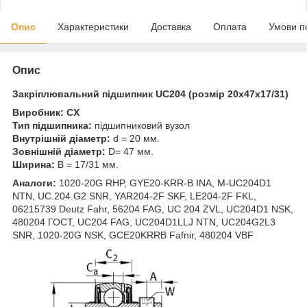
Опис
Характеристики
Доставка
Оплата
Умови п
Опис
Закріплювальний підшипник
UC204 (розмір 20x47x17/31)
Виробник: CX
Тип підшипника:
підшипниковий вузол
Внутрішній діаметр:
d = 20 мм.
Зовнішній діаметр:
D= 47 мм.
Ширина:
B = 17/31 мм.
Аналоги:
1020-20G RHP, GYE20-KRR-B INA, M-UC204D1
NTN, UC.204.G2 SNR, YAR204-2F SKF, LE204-2F FKL,
06215739 Deutz Fahr, 56204 FAG, UC 204 ZVL, UC204D1 NSK,
480204 ГОСТ, UC204 FAG, UC204D1LLJ NTN, UC204G2L3
SNR, 1020-20G NSK, GCE20KRRB Fafnir, 480204 VBF