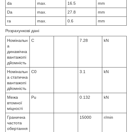
d
a
max.
16.5
mm
D
a
max.
27.8
mm
r
a
max.
0.6
mm
Розрахункові дані
Номінальн
C
7.28
kN
а
динамічна
вантажопі
дйомність
Номінальн
C
0
3.1
kN
а статична
вантажопі
дйомність
Межа
P
u
0.132
kN
втомної
міцності
Гранична
15000
r/min
частота
обертання