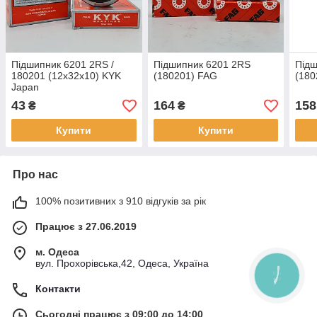
Підшипник 6201 2RS /
Підшипник 6201 2RS
Підш
180201 (12x32x10) KYK
(180201) FAG
(180
Japan
43
164
158
₴
₴
Купити
Купити
Про нас
100% позитивних з 910 відгуків за рік
Працює з 27.06.2019
м. Одеса
вул. Прохорівська,42, Одеса, Україна
КНОПКА
ЗВ'ЯЗКУ
Контакти
Сьогодні працює з 09:00 до 14:00