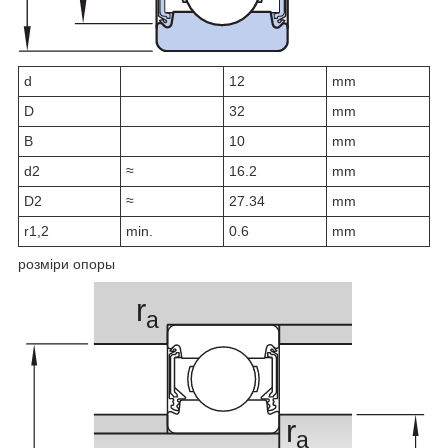
d
12
mm
D
32
mm
B
10
mm
d
2
≈
16.2
mm
D
2
≈
27.34
mm
r
1,2
min.
0.6
mm
розміри опоры