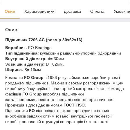
Опис
Характеристики
Доставка
Оплата
Умови п
Опис
Підшипник 7206 AC (розмір 30x62x16)
Виробник:
FO Bearings
Тип підшипника:
кульковий радіально-упорний однорядний
Внутрішній діаметр:
d= 30мм.
Зовнішній діаметр:
D= 62мм.
Ширина:
B= 16мм.
Компанія
FO Group
з 1986 року займається виробництвом і
продажем підшипників. Маючи в своєму розпорядженні міцну
виробничу базу, здійснюючи строгий контроль якості, команда
фахівців
FO Group
виробляє підшипники
загальнопромислового та спеціалізованого призначення.
Продукція відповідає вимогам
ГОСТ
і
ISO
.
Підшипники
FO
відповідають якості провідних світових
виробників завдяки оптимізованої внутрішньої геометрії
виробів, оновленій структурі сепараторів і якості сталі.