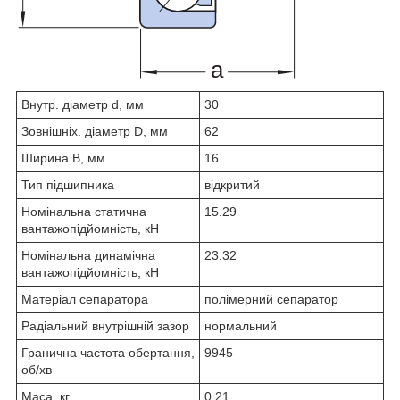
Внутр. діаметр d, мм
30
Зовнішніх. діаметр D, мм
62
Ширина B, мм
16
Тип підшипника
відкритий
Номінальна статична
15.29
вантажопідйомність, кН
Номінальна динамічна
23.32
вантажопідйомність, кН
Матеріал сепаратора
полімерний сепаратор
Радіальний внутрішній зазор
нормальний
Гранична частота обертання,
9945
об/хв
Маса, кг
0.21