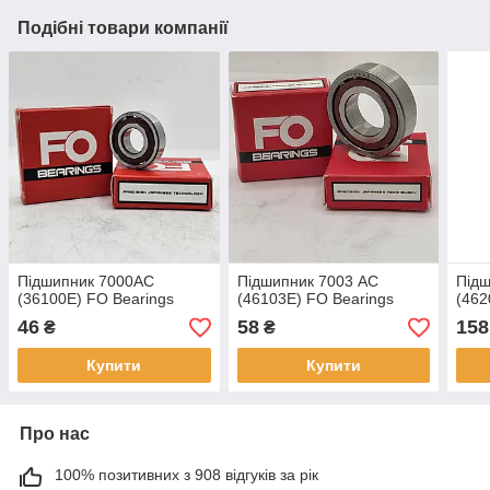
Подібні товари компанії
Підшипник 7000AC
Підшипник 7003 AC
Під
(36100Е) FO Bearings
(46103Е) FO Bearings
(46
46
58
158
₴
₴
Купити
Купити
Про нас
100% позитивних з 908 відгуків за рік