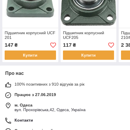
Підшипник корпусний UCF
Підшипник корпусний
Підш
201
UCF205
210/
147
117
2 3
₴
₴
Купити
Купити
Про нас
100% позитивних з 910 відгуків за рік
Працює з 27.06.2019
м. Одеса
вул. Прохорівська,42, Одеса, Україна
Контакти