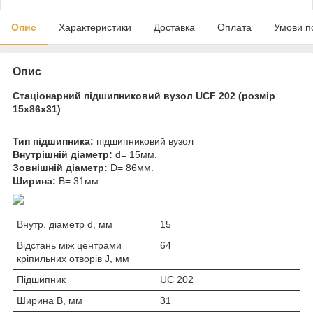
Опис
Характеристики
Доставка
Оплата
Умови п
Опис
Стаціонарний підшипниковий вузол
UCF 202 (розмір
15x86x31)
Тип підшипника:
підшипниковий вузол
Внутрішній діаметр:
d= 15мм.
Зовнішній діаметр:
D= 86мм.
Ширина:
B= 31мм.
Внутр. діаметр d, мм
15
Відстань між центрами
64
кріпильних отворів J, мм
Підшипник
UC 202
Ширина B, мм
31