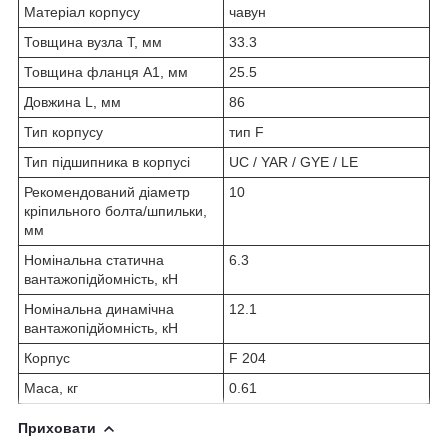
Матеріал корпусу
чавун
Товщина вузла T, мм
33.3
Товщина фланця А1, мм
25.5
Довжина L, мм
86
Тип корпусу
тип F
Тип підшипника в корпусі
UC / YAR / GYE / LE
Рекомендований діаметр
10
кріпильного болта/шпильки,
мм
Номінальна статична
6.3
вантажопідйомність, кН
Номінальна динамічна
12.1
вантажопідйомність, кН
Корпус
F 204
Маса, кг
0.61
Приховати