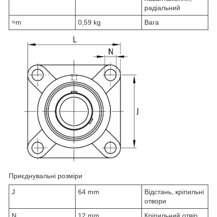
радіальний
≈m
0,59 kg
Вага
Приєднувальні розміри
J
64 mm
Відстань, кріпильні
отвори
N
12 mm
Кріпильний отвір