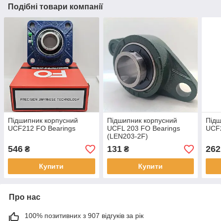
Подібні товари компанії
Підшипник корпусний
Підшипник корпусний
Підш
UCF212 FO Bearings
UCFL 203 FO Bearings
UCF2
(LEN203-2F)
546
131
262
₴
₴
Купити
Купити
Про нас
100% позитивних з 907 відгуків за рік