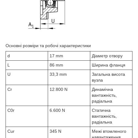
Основні розміри та робочі характеристики
d
17 mm
Діаметр отвору
L
86 mm
Ширина фланця
U
33,3 mm
Загальна висота
вузла
C
r
12.800 N
Динамічна
вантажність,
радіальна
C
0r
6.600 N
Статична
вантажність,
радіальна
C
ur
345 N
Межі втомленого
навантаження,