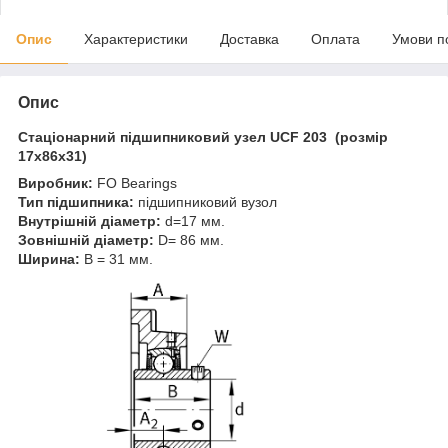
Опис
Характеристики
Доставка
Оплата
Умови п
Опис
Стаціонарний підшипниковий узел
UCF 203 (розмір
17x86x31)
Виробник:
FO Bearings
Тип підшипника:
підшипниковий вузол
Внутрішній діаметр:
d=17 мм.
Зовнішній діаметр:
D= 86 мм.
Ширина:
B = 31 мм.