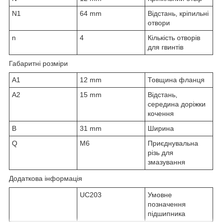
N
1
64 mm
Відстань, кріпильні
отвори
n
4
Кількість отворів
для гвинтів
Габаритні розміри
A
1
12 mm
Товщина фланця
A
2
15 mm
Відстань,
середина доріжки
кочення
B
31 mm
Ширина
Q
M6
Приєднувальна
різь для
змазування
Додаткова інформація
UC203
Умовне
позначення
підшипника