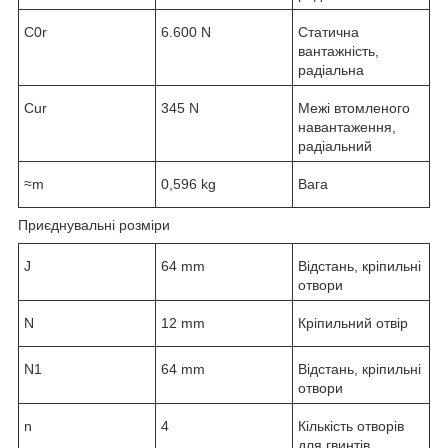
C
0r
6.600 N
Статична
вантажність,
радіальна
C
ur
345 N
Межі втомленого
навантаження,
радіальний
≈m
0,596 kg
Вага
Приєднувальні розміри
J
64 mm
Відстань, кріпильні
отвори
N
12 mm
Кріпильний отвір
N
1
64 mm
Відстань, кріпильні
отвори
n
4
Кількість отворів
для гвинтів