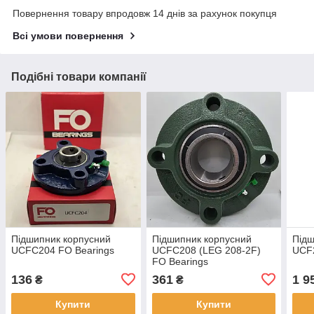
Повернення товару впродовж 14 днів за рахунок покупця
Всі умови повернення
Подібні товари компанії
Підшипник корпусний
Підшипник корпусний
Підш
UCFC204 FO Bearings
UCFC208 (LEG 208-2F)
UCF2
FO Bearings
136
361
1 9
₴
₴
Купити
Купити