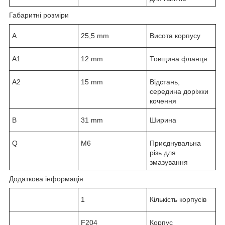
Габаритні розміри
A
25,5 mm
Висота корпусу
A
1
12 mm
Товщина фланця
A
2
15 mm
Відстань,
середина доріжки
кочення
B
31 mm
Ширина
Q
M6
Приєднувальна
різь для
змазування
Додаткова інформація
1
Кількість корпусів
F204
Корпус