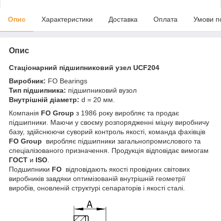
Опис
Характеристики
Доставка
Оплата
Умови п
Опис
Стаціонарний підшипниковий узел
UCF204
Виробник:
FO Bearings
Тип підшипника:
підшипниковий вузол
Внутрішній діаметр:
d = 20 мм.
Компанія
FO Group
з 1986 року виробляє та продає
підшипники. Маючи у своєму розпорядженні міцну виробничу
базу, здійснюючи суворий контроль якості, команда фахівців
FO Group
виробляє підшипники загальнопромислового та
спеціалізованого призначення. Продукція відповідає вимогам
ГОСТ
и
ISO
.
Подшипники
FO
відповідають якості провідних світових
виробників завдяки оптимізованій внутрішній геометрії
виробів, оновленій структурі сепараторів і якості сталі.