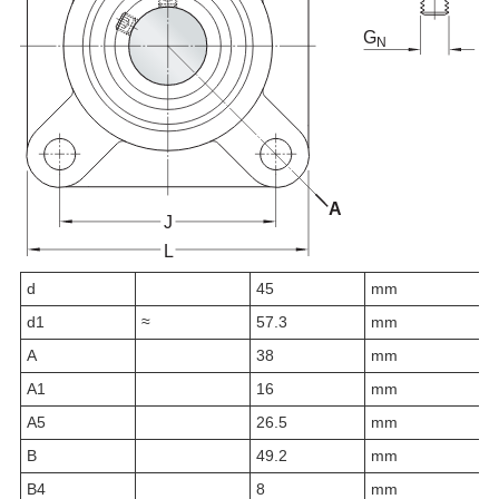
d
45
mm
d
1
≈
57.3
mm
A
38
mm
A
1
16
mm
A
5
26.5
mm
B
49.2
mm
B
4
8
mm