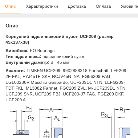
Опис
Характеристики
Доставка
Оплата
Умови п
Опис
Корпусний підшипниковий вузол UCF209 (розмір
45x137x38)
Виробник:
FO Bearings
Тип підшипника:
підшипниковий вузол
Внутрішній діаметр:
d= 45 мм
Аналоги:
TIMKEN UCF209, 9902888318 Fortschritt, LEF209-
2F FKL, FYJ45TF SKF, RCJV45N INA, FG56209 FAG,
EGL00230R Maschio Gaspardo, UCF209D1 NTN, LEFG209-
TDT FKL, M13082 Farmet, FGC209 ZVL, M-UCF209D1 NTN,
UCF.209 SNR, UCF209 FBJ, UCF209-J7 FAG, FGE209 DKF,
UCF209 A