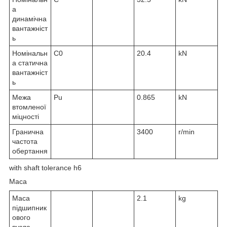
а
динамічна
вантажніст
ь
Номінальн
C
0
20.4
kN
а статична
вантажніст
ь
Межа
P
u
0.865
kN
втомленої
міцності
Гранична
3400
r/min
частота
обертання
with shaft tolerance h6
Маса
Маса
2.1
kg
підшипник
ового