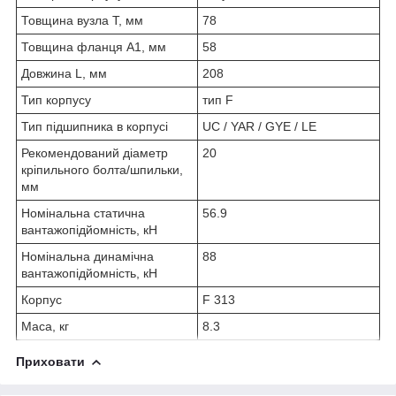
Товщина вузла T, мм
78
Товщина фланця А1, мм
58
Довжина L, мм
208
Тип корпусу
тип F
Тип підшипника в корпусі
UC / YAR / GYE / LE
Рекомендований діаметр
20
кріпильного болта/шпильки,
мм
Номінальна статична
56.9
вантажопідйомність, кН
Номінальна динамічна
88
вантажопідйомність, кН
Корпус
F 313
Маса, кг
8.3
Приховати