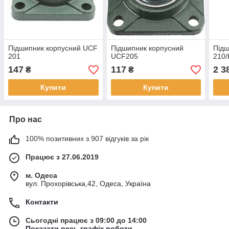
Підшипник корпусний UCF
Підшипник корпусний
Підш
201
UCF205
210/
147
117
2 3
₴
₴
Купити
Купити
Про нас
100% позитивних з 907 відгуків за рік
Працює з 27.06.2019
м. Одеса
вул. Прохорівська,42, Одеса, Україна
Контакти
Сьогодні працює з 09:00 до 14:00
Показати весь графік роботи