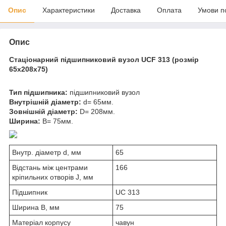
Опис
Характеристики
Доставка
Оплата
Умови п
Опис
Стаціонарний підшипниковий вузол
UCF 313 (розмір
65x208x75)
Тип підшипника:
підшипниковий вузол
Внутрішній діаметр:
d= 65мм.
Зовнішній діаметр:
D= 208мм.
Ширина:
B= 75мм.
Внутр. діаметр d, мм
65
Відстань між центрами
166
кріпильних отворів J, мм
Підшипник
UC 313
Ширина B, мм
75
Матеріал корпусу
чавун