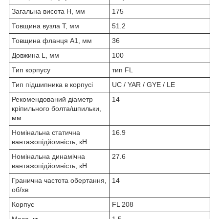
Загальна висота H, мм
175
Товщина вузла T, мм
51.2
Товщина фланця А1, мм
36
Довжина L, мм
100
Тип корпусу
тип FL
Тип підшипника в корпусі
UC / YAR / GYE / LE
Рекомендований діаметр
14
кріпильного болта/шпильки,
мм
Номінальна статична
16.9
вантажопідйомність, кН
Номінальна динамічна
27.6
вантажопідйомність, кН
Гранична частота обертання,
14
об/хв
Корпус
FL 208
Маса, кг
1.5