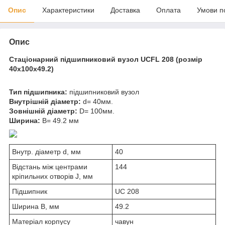
Опис
Характеристики
Доставка
Оплата
Умови п
Опис
Стаціонарний підшипниковий вузол
UCFL 208 (розмір
40x100x49.2)
Тип підшипника:
підшипниковий вузол
Внутрішній діаметр:
d= 40мм.
Зовнішній діаметр:
D= 100мм.
Ширина:
B= 49.2 мм
Внутр. діаметр d, мм
40
Відстань між центрами
144
кріпильних отворів J, мм
Підшипник
UC 208
Ширина B, мм
49.2
Матеріал корпусу
чавун