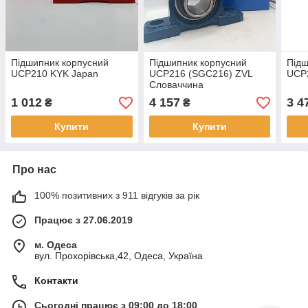
Підшипник корпусний
Підшипник корпусний
Підш
UCP210 KYK Japan
UCP216 (SGC216) ZVL
UCP
Словаччина
1 012
4 157
3 4
₴
₴
Купити
Купити
Про нас
100% позитивних з 911 відгуків за рік
Працює з 27.06.2019
м. Одеса
вул. Прохорівська,42, Одеса, Україна
Контакти
Сьогодні працює з 09:00 до 18:00