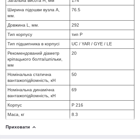
Загальна висота H, мм
174
Ширина підошви вузла А,
76.5
мм.
Довжина L, мм.
292
Тип корпусу
тип P
Тип підшипника в корпусі
UC / YAR / GYE / LE
Рекомендований діаметр
20
кріпацького болта/шпільки,
мм
Номінальна статична
50
вантажопідйомність, кН
Номінальна динамічна
69
вантажопідйомність, кН
Корпус
P 216
Маса, кг
8.3
Приховати