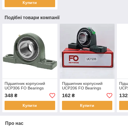
Купити
Подібні товари компанії
Підшипник корпусний
Підшипник корпусний
Підш
UCP306 FO Bearings
UCP206 FO Bearings
UCP2
348
162
132
₴
₴
Купити
Купити
Про нас