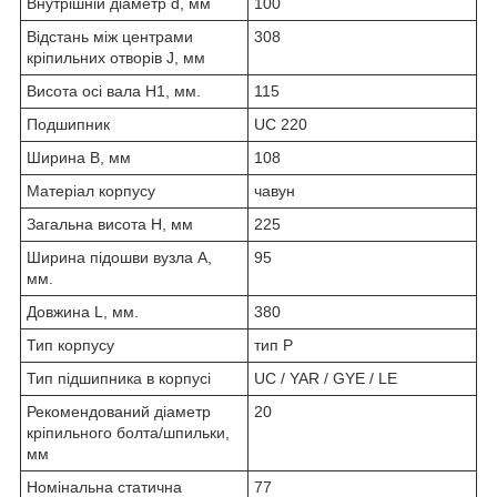
Внутрішній діаметр d, мм
100
Відстань між центрами
308
кріпильних отворів J, мм
Висота осі вала H1, мм.
115
Подшипник
UC 220
Ширина B, мм
108
Матеріал корпусу
чавун
Загальна висота H, мм
225
Ширина підошви вузла А,
95
мм.
Довжина L, мм.
380
Тип корпусу
тип P
Тип підшипника в корпусі
UC / YAR / GYE / LE
Рекомендований діаметр
20
кріпильного болта/шпильки,
мм
Номінальна статична
77