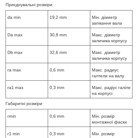
Приєднувальні розміри
d
a min
19,2 mm
Мін. діаметр
запікання вала
D
a max
30,8 mm
Макс. діаметр
заличика корпусу
D
b max
32,6 mm
Макс. діаметр
заличика корпусу
r
a max
0,6 mm
Макс. радиус
галтели на валу
r
a1 max
0,3 mm
Макс. радіус галіле
на корпусі
Габаритні розміри
r
min
0,6 mm
Мін. розмір
монтажної фаски
r
1 min
0,3 mm
Мін. розмір