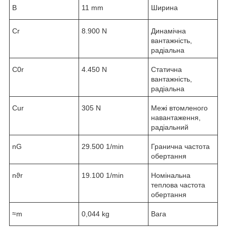
B
11 mm
Ширина
C
r
8.900 N
Динамічна
вантажність,
радіальна
C
0r
4.450 N
Статична
вантажність,
радіальна
C
ur
305 N
Межі втомленого
навантаження,
радіальний
n
G
29.500 1/min
Гранична частота
обертання
n
ϑr
19.100 1/min
Номінальна
теплова частота
обертання
≈m
0,044 kg
Вага