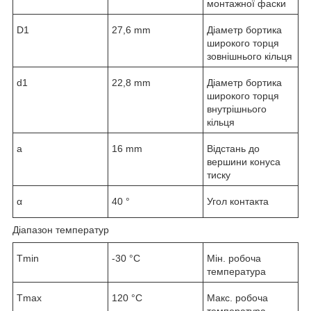
монтажної фаски
D
1
27,6 mm
Діаметр бортика
широкого торця
зовнішнього кільця
d
1
22,8 mm
Діаметр бортика
широкого торця
внутрішнього
кільця
a
16 mm
Відстань до
вершини конуса
тиску
α
40 °
Угол контакта
Діапазон температур
T
min
-30 °C
Мін. робоча
температура
T
max
120 °C
Макс. робоча
температура