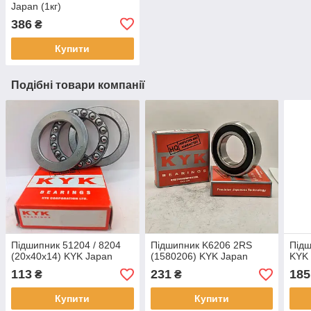
Japan (1кг)
386
₴
Купити
Подібні товари компанії
Підшипник 51204 / 8204
Підшипник K6206 2RS
Підш
(20x40x14) KYK Japan
(1580206) KYK Japan
KYK
113
231
185
₴
₴
Купити
Купити