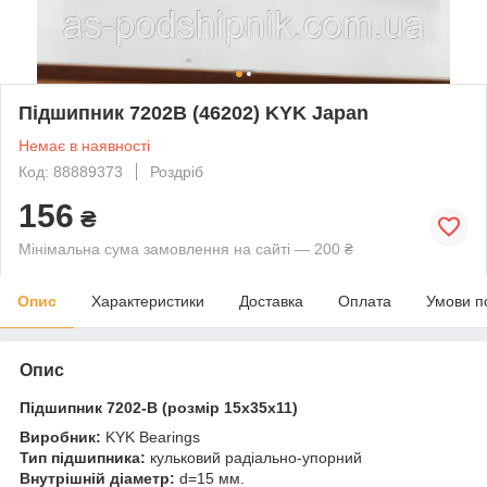
Підшипник 7202B (46202) KYK Japan
Немає в наявності
Код: 88889373
Роздріб
156
₴
Мінімальна сума замовлення на сайті — 200 ₴
Опис
Характеристики
Доставка
Оплата
Умови п
Опис
Підшипник 7202-B (розмір 15x35x11)
Виробник:
KYK Bearings
Тип підшипника:
кульковий радіально-упорний
Внутрішній діаметр:
d=15 мм.