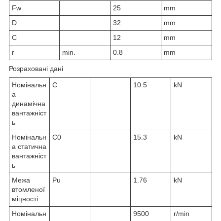
F
w
25
mm
D
32
mm
C
12
mm
r
min.
0.8
mm
Розраховані дані
Номінальн
C
10.5
kN
а
динамічна
вантажніст
ь
Номінальн
C
0
15.3
kN
а статична
вантажніст
ь
Межа
P
u
1.76
kN
втомленої
міцності
Номінальн
9500
r/min