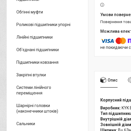
Обгінні муфти
повернення тов
Роликові підшипники упорні
Лінійні підшипники
не покидаючи с
Об'єднані підшипники
Підшипники ковзання
Закріпні втулки
Опис
Системи лінійного
переміщення
Корпусний під
Шарнірні головки
Виробник:
KYK 
(наконечники штоків)
Тип підшипник
Внутрішній ді
Сальники
Зовнішній діа
Ширина:
B= 63