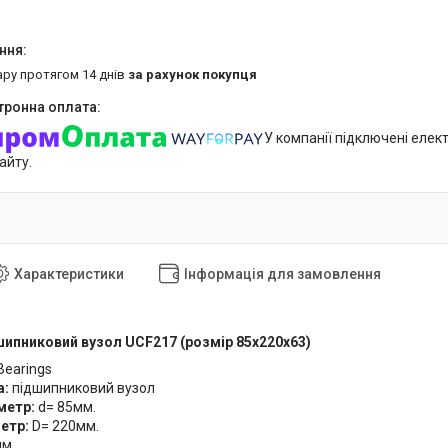
ару протягом 14 днів
за рахунок покупця
У компанії підключені елек
айту.
Характеристики
Інформація для замовлення
шипниковий вузол UCF217 (розмір 85x220x63)
Bearings
а:
підшипниковий вузол
аметр:
d= 85мм.
метр:
D= 220мм.
мм.