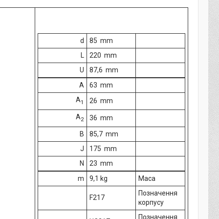
d
85 mm
L
220 mm
U
87,6 mm
A
63 mm
A
26 mm
1
A
36 mm
2
B
85,7 mm
J
175 mm
N
23 mm
m
9,1 kg
Маса
Позначення
F217
корпусу
Позначення