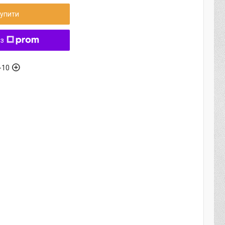
упити
 з
-10