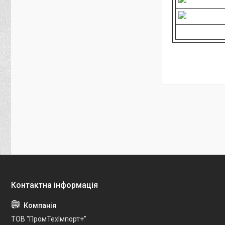
ТОВ "ПромТехІмпорт+"