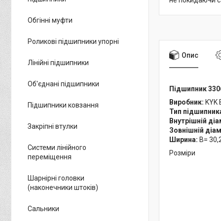
не покидаючи с
Обгінні муфти
Роликові підшипники упорні
Опис
Лінійні підшипники
Об'єднані підшипники
Підшипник 3306
Виробник:
KYK 
Підшипники ковзання
Тип підшипник
Внутрішній ді
Закріпні втулки
Зовнішній діа
Ширина:
B= 30,
Системи лінійного
Розміри
переміщення
Шарнірні головки
(наконечники штоків)
Сальники