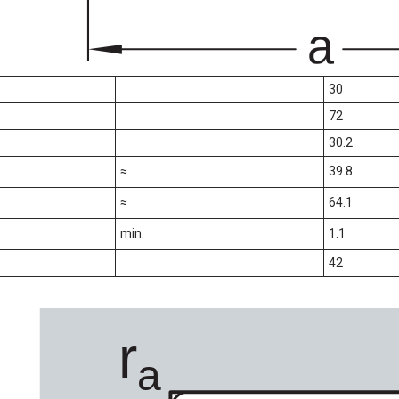
30
72
30.2
≈
39.8
≈
64.1
min.
1.1
42