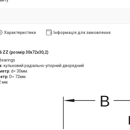
айту.
Характеристики
Інформація для замовлення
 ZZ (розмір 30x72x30,2)
Bearings
а:
кульковий радіально-упорний дворядний
аметр:
d= 30мм.
метр:
D= 72мм.
2 мм.