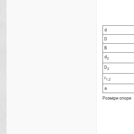
d
D
B
d
2
D
2
r
1,2
a
Розміри опори