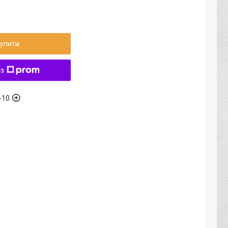
упити
 з
-10