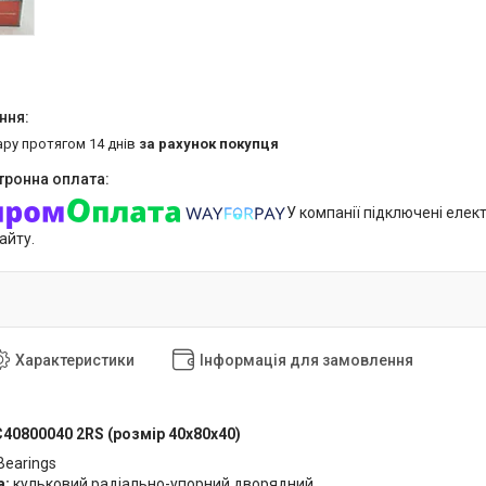
ару протягом 14 днів
за рахунок покупця
У компанії підключені елек
айту.
Характеристики
Інформація для замовлення
40800040 2RS (розмір 40x80x40)
Bearings
а:
кульковий радіально-упорний дворядний