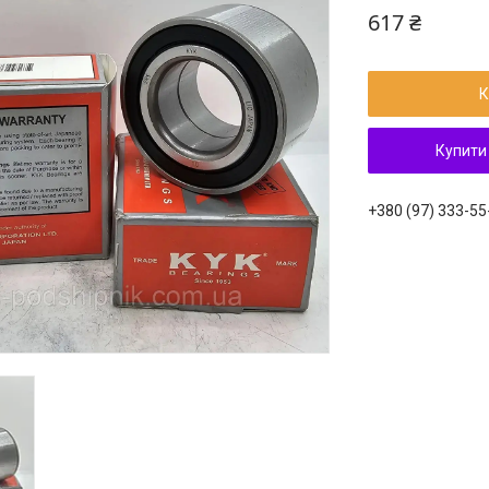
617 ₴
К
Купити
+380 (97) 333-55