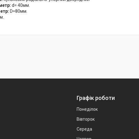
аметр:
d= 40мм.
метр:
D=80мм.
м.
Графік роботи
Понеділок
Вівторок
Середа
Четвер