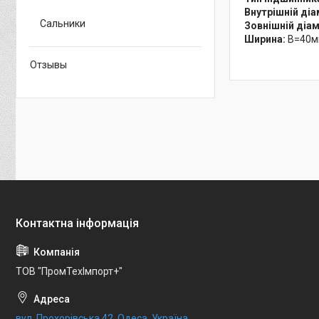
Внутрішній ді
Сальники
Зовнішній діа
Ширина:
B=40м
Отзывы
ТОВ "ПромТехІмпорт+"
вул. Прохорівська,42, Одеса, Україна