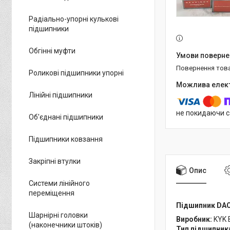
Радіально-упорні кулькові
підшипники
Обгінні муфти
повернення тов
Роликові підшипники упорні
Лінійні підшипники
не покидаючи с
Об'єднані підшипники
Підшипники ковзання
Закріпні втулки
Опис
Системи лінійного
переміщення
Підшипник DAC
Шарнірні головки
Виробник:
KYK 
(наконечники штоків)
Тип підшипник